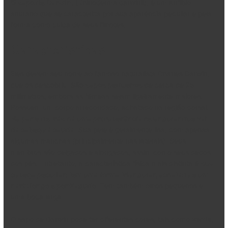
O sapo de Darwin
, (Rhinoderma darwinii), é um anfíbio
anurano que se caracteriza por sua aparência peculiar e pela
forma como cuida de seus filhotes.
Características
Eles devem seu nome ao famoso naturalista Charles Darwin,
que os descobriu. São
sapos pequenos
de cerca de 25
milímetros, embora as fêmeas sejam ligeiramente maiores.
Possuem um corpo arredondado, achatado na região dorsal.
Na parte de trás há uma protuberância retangular que vai
da cabeça à cauda
. Sua pele é geralmente lisa, com apenas
algumas manchas (principalmente nas laterais). Seus
membros são delgados e alongados, assim como seus dedos
dos pés. Entretanto, a característica física mais distinta é
sua
cabeça peculiar; tem uma forma triangular, achatada e um
nariz longo e pontiagudo
. Tem também olhos pequenos e
uma boca larga.
O sapo de Darwin pode ter diferentes cores, tais como
verde
,