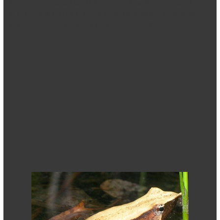
preto
ou diferentes tons de
marrom
. A região do ventre é
preta com manchas brancas. E geralmente têm uma faixa
preta ou marrom em cada lado da “corcunda”.