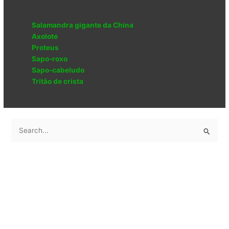
Artículos Relacionados:
Salamandra gigante da China
Axolote
Proteus
Sapo-roxo
Sapo-cabeludo
Tritão de crista
S
e
a
r
c
h
f
o