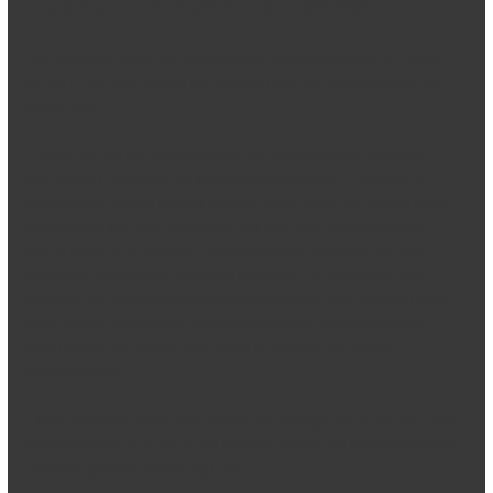
Habitat do sapo de Darwin
Esta espécie pode ser encontrada principalmente no
Chile
,
embora também possa ser encontrada em certas áreas da
Argentina
.
O sapo de Darwin habita
florestas temperadas
, perto de
pântanos
e
riachos de
lenta movimentação. É
diurno
e
esquelético (como outros sapos). Para evitar os numerosos
predadores em seu ambiente, ela usa sua capacidade de
camuflar-se a si mesma. Caracteriza-se também por um
processo de cuidado parental incomum, a
neomelia
, que
consiste em
o macho engolir suas larvas para alojá-las em
seus sacos guttulares até completarem a metamorfose
,
expulsando-as depois pela boca e vivendo de forma
independente.
É uma espécie muito rara e está
em perigo de extinção
. Sua
maior ameaça é a perda de habitat devido ao desmatamento
causado pela indústria agrícola.