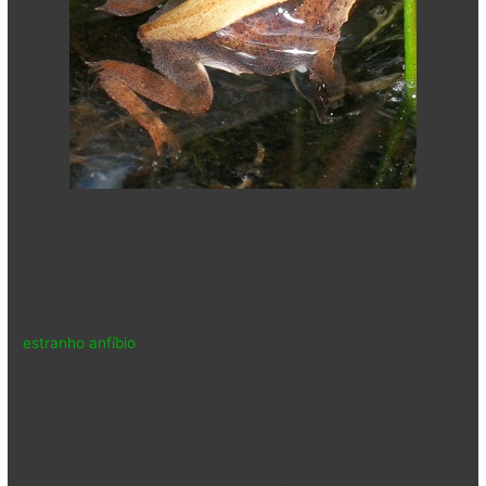
sapo de Darwin
Dieta do sapo de Darwin
O sapo de Darwin é um animal
carnívoro
, alimentando-se de
insetos
,
larvas
,
vermes
,
aranhas
e
caramujos
. Este
estranho anfíbio
(como a maioria dos sapos) caça de
emboscada, pois
sua forma e cor corporal permitem que ele
se camufle com muito sucesso na ninhada foliar
. Quando a
presa se aproxima, ela ataca rapidamente usando sua língua
pegajosa e depois a engole.