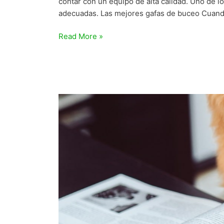
contar con un equipo de alta calidad. Uno de 
adecuadas. Las mejores gafas de buceo Cuando
Las
Read More »
7
mejores
máscaras
y
gafas
de
buceo