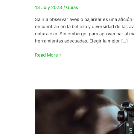
13 July 2023
/
Guías
Salir a observar aves o pajarear es una afici
encuentran en la belleza y diversidad de las a
naturaleza. Sin embargo, para aprovechar al má
herramientas adecuadas. Elegir la mejor […]
Las
Read More »
5
mejores
guías
de
aves
de
España
y
Europa