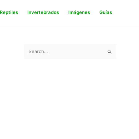
Reptiles
Invertebrados
Imágenes
Guías
S
e
a
r
c
h
f
o
r
: