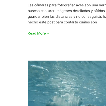
Las cámaras para fotografiar aves son una herr
buscan capturar imágenes detalladas y nítidas 
guardar bien las distancias y no conseguirás 
hecho este post para contarte cuáles son
Las
Read More »
7
mejores
cámaras
para
fotografiar
aves