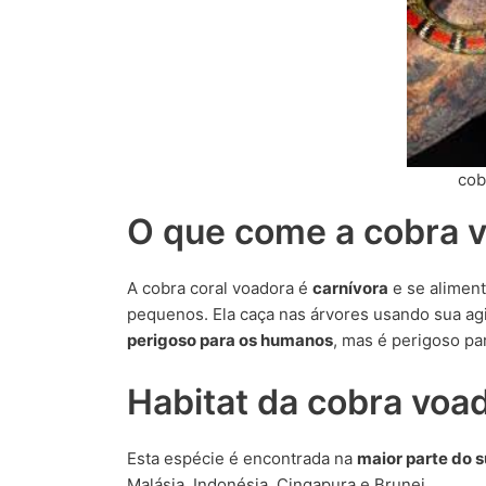
cob
O que come a cobra 
A cobra coral voadora é
carnívora
e se aliment
pequenos. Ela caça nas árvores usando sua ag
perigoso para os humanos
, mas é perigoso pa
Habitat da cobra voa
Esta espécie é encontrada na
maior parte do s
Malásia, Indonésia, Cingapura e Brunei.