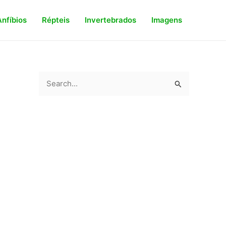
Anfíbios
Répteis
Invertebrados
Imagens
S
e
a
r
c
h
f
o
r
: