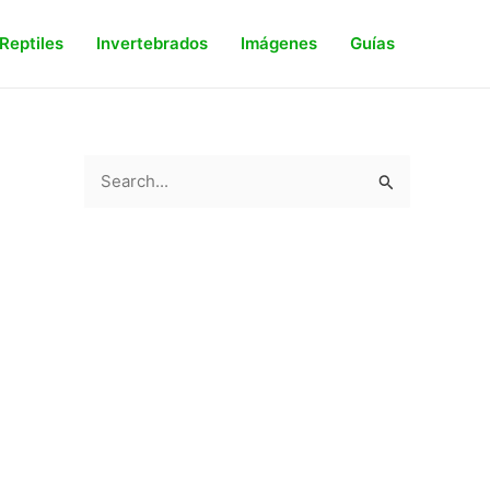
Reptiles
Invertebrados
Imágenes
Guías
S
e
a
r
c
h
f
o
r
: