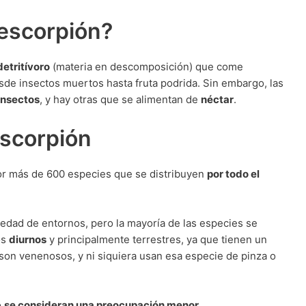
escorpión?
detritívoro
(materia en descomposición) que come
sde insectos muertos hasta fruta podrida. Sin embargo, las
insectos
, y hay otras que se alimentan de
néctar
.
escorpión
or más de 600 especies que se distribuyen
por todo el
edad de entornos, pero la mayoría de las especies se
os
diurnos
y principalmente terrestres, ya que tienen un
 son venenosos, y ni siquiera usan esa especie de pinza o
o
se consideran una preocupación menor
.