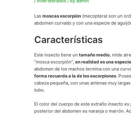
/
Invertebrados
/ By
admin
Las
moscas escorpión
(mecoptera) son un orde
abdomen curvado y con una especie de aguijó
Características
Este insecto tiene un
tamaño medio
, mide al
“mosca escorpión”,
en realidad es una especi
abdomen de los machos termina con una curva 
forma recuerda a la de los escorpiones
. Posee
cabeza pequeña, con unas antenas muy largas 
tubo.
El color del cuerpo de este extraño insecto e
posterior del abdomen es naranja o marrón. Ad