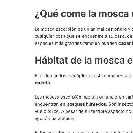
¿Qué come la mosca 
La mosca escorpión es un animal
carroñero
y
cualquier cosa que se encuentre a su paso, de
especies más grandes también pueden
cazar 
Hábitat de la mosca 
El orden de los mecópteros está compuesto p
mundo
.
Las moscas escorpión habitan en una gran vari
encuentran en
bosques húmedos.
Son insect
vuelo torpe. A pesar de su temible aspecto no
aguijón para atacar.
Estos insectos son muy comunes y por lo tant