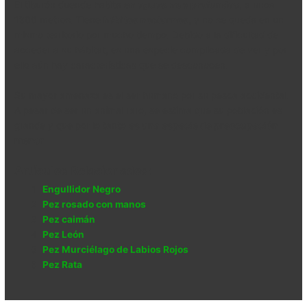
El tiburón duende habita
en aguas muy profundas
, a unos
1300 metros. Tiene
hábitos nocturnos
, y no se queda en un
mismo territorio por mucho tiempo. Debido a la dificultad de
acceder a su hábitat, es una especie complicada de ver y por
ello aún hay características que se desconocen.
Su mayor amenaza es el ser humano por su pesca accidental.
A pesar de ser un animal raro, se estima que su población es
grande y que por lo tanto
es una especie de preocupación
menor
.
Artículos Relacionados:
Engullidor Negro
Pez rosado con manos
Pez caimán
Pez León
Pez Murciélago de Labios Rojos
Pez Rata