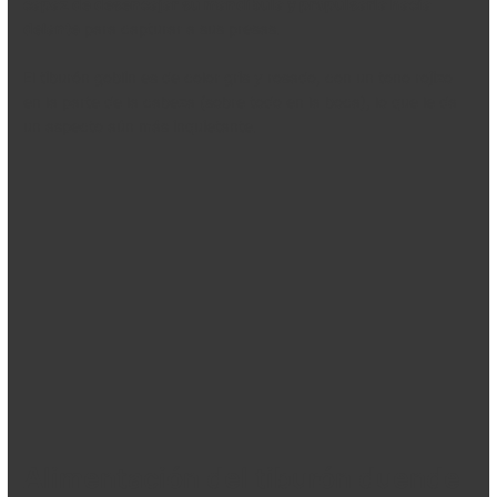
capaz de desencajar su mandíbula y propulsarla hacia
delante
para capturar a sus presas.
El tiburón goblin es de color gris y rosado, con un tono rojizo
en la parte de la cabeza (sobre todo en la boca), lo que le da
un aspecto aún más inquietante.
Alimentación del tiburón duende