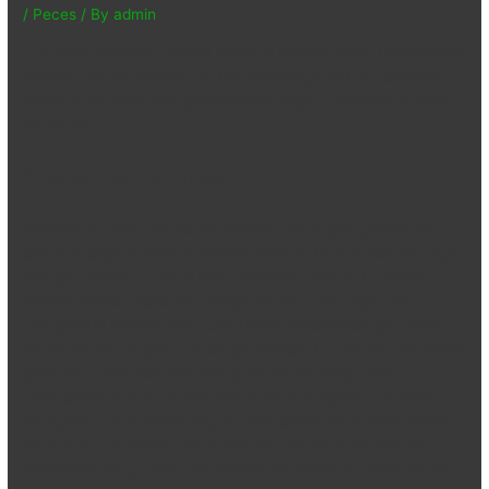
/
Peces
/ By
admin
El
tiburón duende
, tiburón trasgo o tiburón goblin (Mitsukurina
owstoni), es un tiburón con una morfología única y extraña,
destaca por tener una prolongación larga y aplanada a modo
de hocico.
Características
Además de tener una forma extraña, es un pez grande que
puede a llegar a medir 6 metros (aunque los machos son algo
más pequeños). Es es el único miembro vivo de la familia
Mitsukurinidae. Tiene un cuerpo flácido, y es capaz de
comprimirlo lateralmente. Las aletas dorsales son pequeñas y
redondeadas, al igual que las pectorales. En cambio, las aletas
pélvicas y ventrales son más grandes. Su rasgo más
característico es
su morro aplanado y alargado, con forma
triangular
. Otro de los rasgos característicos de este tiburón
es su boca, que está compuesta por
decenas de filas de
dientes puntiagudos y de diferentes tamaños
. Además,
es