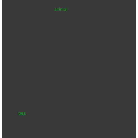
El tiburón duende es un
animal
carnívoro
que se alimenta de
peces teleósteos (como rape y pez dragón), crustáceos
(como cangrejos, ostras y camarones) y moluscos (como
pulpos y calamares).
El característico hocico de este tiburón tiene electro-
receptores que le permiten detectar las señales eléctricas que
emiten sus presas. No es un pez veloz a si que no persigue a
sus presas,
sino que se mueve lentamente en el fondo del
mar y ataca cuando se encuentra alguna cerca
. Para cazar a
sus presas, desplaza su mandíbula hacia delante y a las
agarra con sus poderosos dientes.
Hábitat del tiburón duende
Es un
pez
que se ha visto en aguas de los Océanos Atlántico,
Pacífico e Índico (zona occidental). Por lo que se encuentra en
la mayor parte del planeta
.